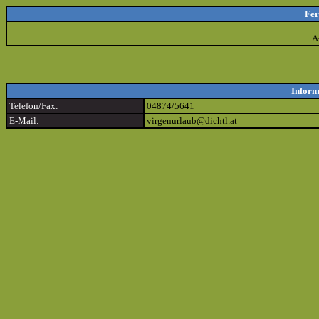
Fer
A
Inform
Telefon/Fax:
04874/5641
E-Mail:
virgenurlaub@dichtl.at